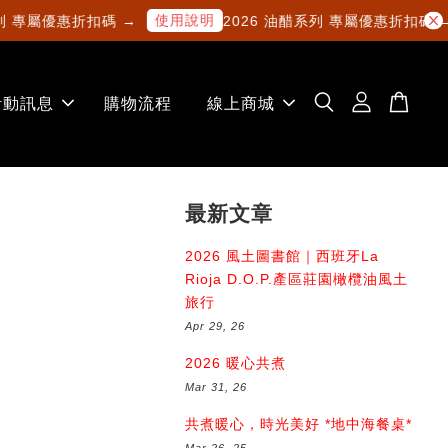
使用說明
列 專屬優惠折扣碼 →
2026 油醋系列 專屬優惠折扣碼 →
活動訊息
購物流程
線上商城
最新文章
2026 風土圖書館｜西班牙La
Rioja D.O.P.產區莊園橄欖油風土
旅行
Apr 29, 26
2026 暖心共煮
Mar 31, 26
共煮暖心，時光美好 *地中海餐桌*
Mar 26, 25