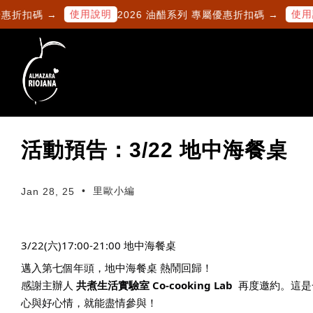
使用說明
使用說
惠折扣碼 →
2026 油醋系列 專屬優惠折扣碼 →
活動預告：3/22 地中海餐桌
•
里歐小編
Jan 28, 25
3/22(六)17:00-21:00 地中海餐桌
邁入第七個年頭，地中海餐桌 熱鬧回歸！
感謝主辦人 
共煮生活實驗室 Co-cooking Lab
  再度邀約。
心與好心情，就能盡情參與！