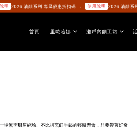
明
使用說明
2026 油醋系列 專屬優惠折扣碼 →
2026 油醋系
首頁
里歐哈娜
瀨戶內麵工坊
這是一場無需廚房經驗、不比拼烹飪手藝的輕鬆聚會，只要帶著好奇