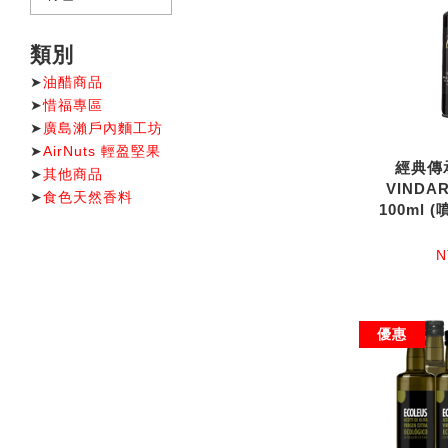
類別
➤
油醋商品
➤
惜福專區
➤
廣島瀨戶內麵工坊
➤
AirNuts 輕盈堅果
經典傳
➤
其他商品
VINDA
➤
食色天然香料
100ml 
N
優惠