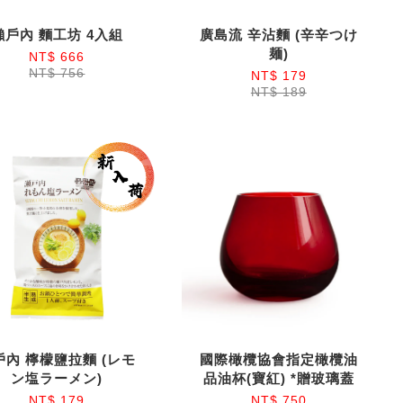
瀨戶內 麵工坊 4入組
廣島流 辛沾麵 (辛辛つけ
麺)
NT$ 666
NT$ 756
NT$ 179
NT$ 189
戶內 檸檬鹽拉麵 (レモ
國際橄欖協會指定橄欖油
ン塩ラーメン)
品油杯(寶紅) *贈玻璃蓋
NT$ 179
NT$ 750