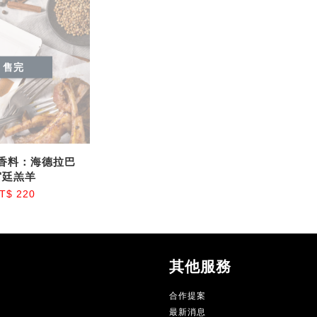
售完
香料：海德拉巴
宮廷羔羊
T$ 220
其他服務
合作提案
最新消息