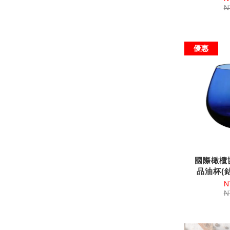
N
優惠
國際橄欖
品油杯(鈷
N
N