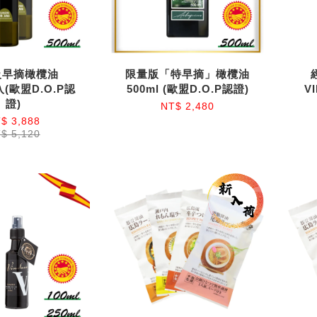
級早摘橄欖油
限量版「特早摘」橄欖油
4入(歐盟D.O.P認
500ml (歐盟D.O.P認證)
V
證)
NT$ 2,480
$ 3,888
$ 5,120