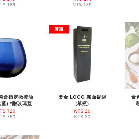
T$ 189
NT$ 189
優惠
協會指定橄欖油
燙金 LOGO 霧面提袋
食
藍) *贈玻璃蓋
(單瓶)
毒
T$ 720
NT$ 20
T$ 750
NT$ 30