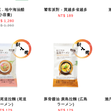
配．地中海油醋
饕客派對 - 買越多省越多
(小容量)
NT$ 189
$ 1,280
$ 1,360
尾道拉麵 (尾道
豚骨醬油 廣島拉麵 (広島
瀨
ーメン)
ラーメン)
T$ 179
NT$ 179