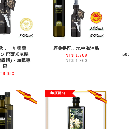
承．十年窖釀
經典搭配．地中海油醋
RO 巴薩米克醋
50
NT$ 1,788
(噴霧瓶) - 加購專
NT$ 1,960
區
T$ 680
年度新油