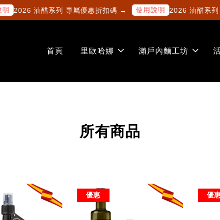
使用說明
2026 油醋系列 專屬優惠折扣碼 →
2026 油醋系列 
首頁
里歐哈娜
瀨戶內麵工坊
所有商品
優惠
優