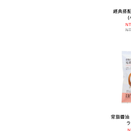
經典搭
NT
NT
背脂醬油 
ラ
N