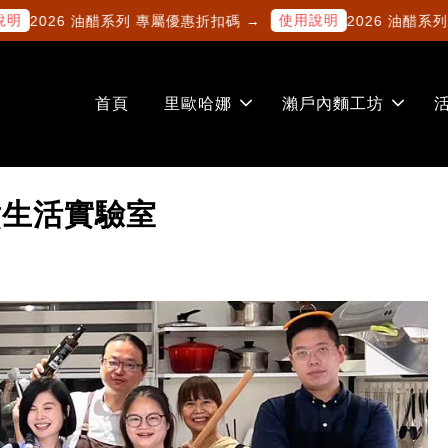
使用說明
2026 油醋系列 專屬優惠折扣碼 →
2026 油醋系列 專
首頁
里歐哈娜
瀨戶內麵工坊
煮生活實驗室