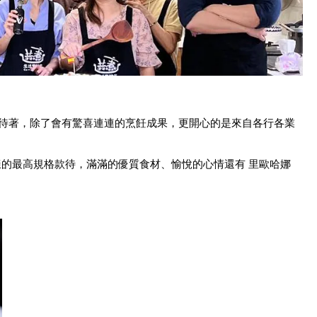
期待著，除了會有驚喜連連的烹飪成果，更開心的是來自各行各業
的最高規格款待，滿滿的優質食材、愉悅的心情還有 里歐哈娜