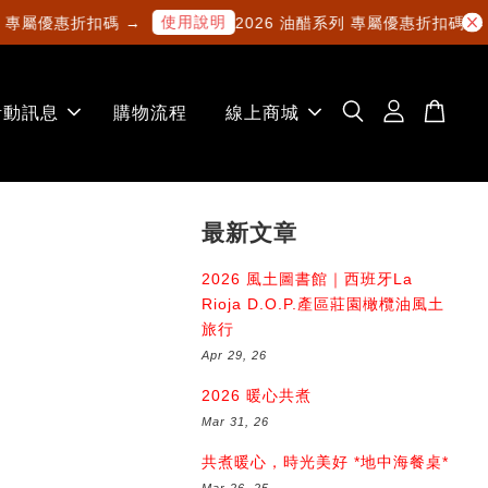
使用說明
使
屬優惠折扣碼 →
2026 油醋系列 專屬優惠折扣碼 →
活動訊息
購物流程
線上商城
最新文章
2026 風土圖書館｜西班牙La
Rioja D.O.P.產區莊園橄欖油風土
旅行
Apr 29, 26
2026 暖心共煮
Mar 31, 26
共煮暖心，時光美好 *地中海餐桌*
Mar 26, 25