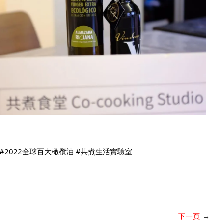
#2022全球百大橄欖油
#共煮生活實驗室
下一頁
→