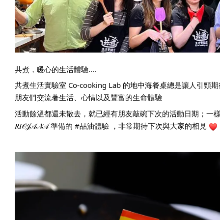
共煮，暖心的生活體驗.... 
共煮生活實驗室 Co-cooking Lab
 的地中海餐桌總是讓人引頸
朋友們交流著生活、心情以及豐富的生命體驗
活動餘溫都還未散去，就已經有朋友敲碗下次的活動日期；一樣
𝑅𝐼𝒪𝒥𝒜𝒩𝒜 準備的 
#品油體驗
 ，非常期待下次與大家的相見 