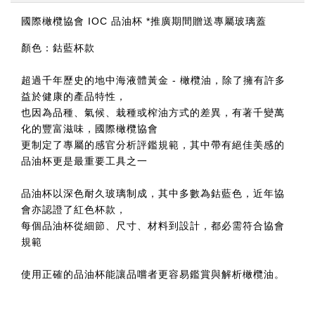
國際橄欖協會 IOC 品油杯 *推廣期間贈送專屬玻璃蓋
顏色：鈷藍杯款
超過千年歷史的地中海液體黃金 - 橄欖油，除了擁有許多
益於健康的產品特性，
也因為品種、氣候、栽種或榨油方式的差異，有著千變萬
化的豐富滋味，國際橄欖協會
更制定了專屬的感官分析評鑑規範，其中帶有絕佳美感的
品油杯更是最重要工具之一
品油杯以深色耐久玻璃制成，其中多數為鈷藍色，近年協
會亦認證了紅色杯款，
每個品油杯從細節、尺寸、材料到設計，都必需符合協會
規範
使用正確的品油杯能讓品嚐者更容易鑑賞與解析橄欖油。