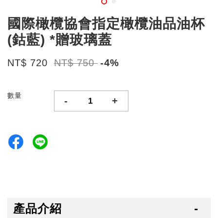
國際橄欖協會指定橄欖油品油杯
(鈷藍) *贈玻璃蓋
NT$ 720
NT$ 750
-4%
數量
-
+
產品介紹