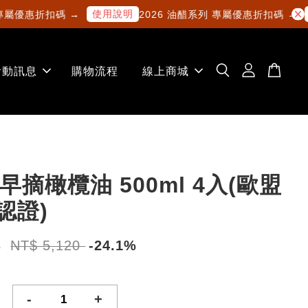
使用說明
使用
優惠折扣碼 →
2026 油醋系列 專屬優惠折扣碼 →
活動訊息
購物流程
線上商城
早摘橄欖油 500ml 4入(歐盟
P認證)
8
NT$ 5,120
-24.1%
-
+