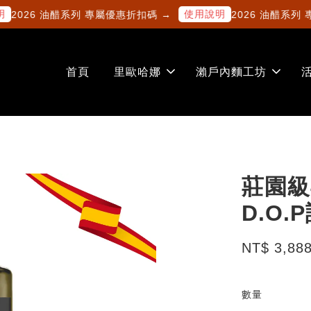
使用說明
026 油醋系列 專屬優惠折扣碼 →
2026 油醋系列 專屬
首頁
里歐哈娜
瀨戶內麵工坊
莊園級
D.O.
NT$ 3,88
數量