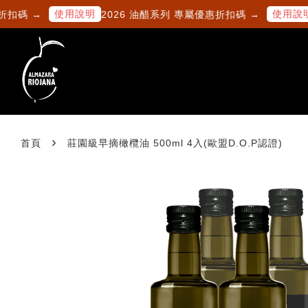
使用說明
使用說明
碼 →
2026 油醋系列 專屬優惠折扣碼 →
2
›
首頁
莊園級早摘橄欖油 500ml 4入(歐盟D.O.P認證)