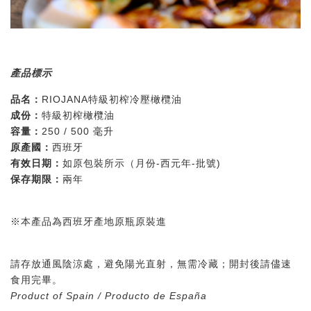
產品標示
品名：
RIOJANA特級初榨冷壓橄欖油
成份：
特級初榨橄欖油
容量：
250 / 500 毫升
原產國：
西班牙
有效日期：
如原包裝所示（月份-西元年-批號)
保存期限：
兩年
※本產品為西班牙產地原瓶原裝進
請存放通風陰涼處，避免陽光直射，無需冷藏；開封後請儘速
食用完畢。
Product of Spain / Producto de España