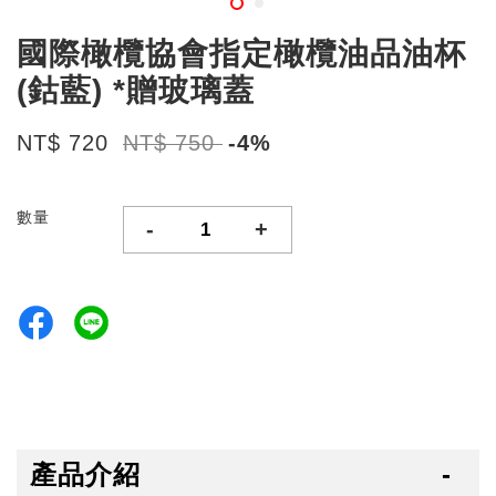
國際橄欖協會指定橄欖油品油杯
(鈷藍) *贈玻璃蓋
NT$ 720
NT$ 750
-4%
數量
-
+
產品介紹