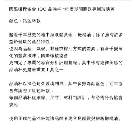
國際橄欖協會 IOC 品油杯 *推廣期間贈送專屬玻璃蓋
顏色：鈷藍杯款
超過千年歷史的地中海液體黃金 - 橄欖油，除了擁有許多
益於健康的產品特性，
也因為品種、氣候、栽種或榨油方式的差異，有著千變萬
化的豐富滋味，國際橄欖協會
更制定了專屬的感官分析評鑑規範，其中帶有絕佳美感的
品油杯更是最重要工具之一
品油杯以深色耐久玻璃制成，其中多數為鈷藍色，近年協
會亦認證了紅色杯款，
每個品油杯從細節、尺寸、材料到設計，都必需符合協會
規範
使用正確的品油杯能讓品嚐者更容易鑑賞與解析橄欖油。