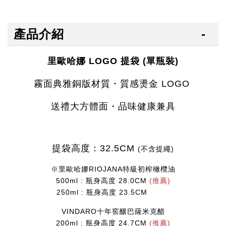
產品介紹
里歐哈娜 LOGO 提袋 (單瓶裝)
霧面典雅銅版材質・質感
燙金
LOGO
送禮大方體面
・品味健康兼具
提袋高度：32.5CM
(不含提繩)
※里歐哈娜RIOJANA特級初榨橄欖油
500ml : 瓶身高度 28.0CM
(推薦)
250ml : 瓶身高度 23.5CM
VINDARO十年窖釀巴薩米克醋
200ml : 瓶身高度 24.7CM
(推薦)