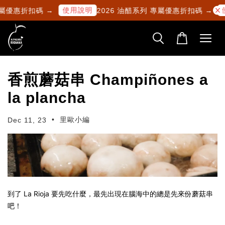
使用說明
使
屬優惠折扣碼 →
2026 油醋系列 專屬優惠折扣碼 →
香煎蘑菇串 Champiñones a
la plancha
•
里歐小編
Dec 11, 23
到了 La Rioja 要先吃什麼，最先出現在腦海中的總是先來份蘑菇串
吧！