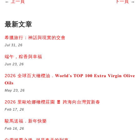
←
上一頁
下一頁
→
最新文章
希臘旅行：神話與現實的交會
Jul 31, 26
端午，粽香與幸福
Jun 23, 26
2026 全球百大橄欖油．𝐖𝐨𝐫𝐥𝐝’𝐬 𝐓𝐎𝐏 𝟏𝟎𝟎 𝐄𝐱𝐭𝐫𝐚 𝐕𝐢𝐫𝐠𝐢𝐧 𝐎𝐥𝐢𝐯𝐞
𝐎𝐢𝐥𝐬
May 23, 26
2026 里歐哈娜橄欖莊園 🧧 跨海向台灣賀新春
Feb 17, 26
駿馬送福．新年快樂
Feb 16, 26