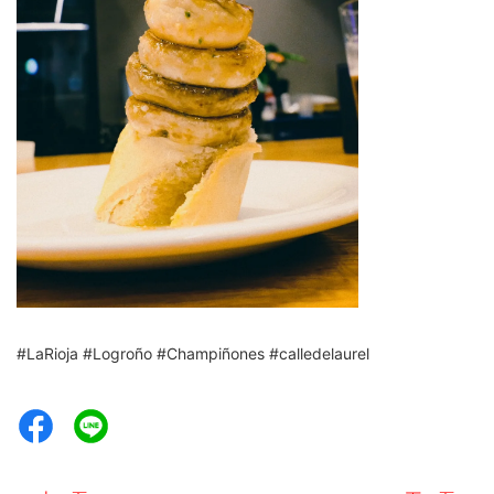
#LaRioja
#Logroño
#Champiñones
#calledelaurel