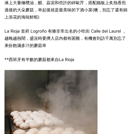
淋上大量橄欖油，醋、蒜泥和些許的碎歐芹，搭配鐵板上炙熱香煎
過後的大朵蘑菇，串起後就是最美味的下酒小菜(噢，別忘了還有錦
上添花的海味鮮蝦)
La Rioja 首府 Logroño 有條非常出名的小吃街 Calle del Laurel ，
越晚越熱鬧，盛況時要擠入店內都有困難，有機會到訪千萬別忘了
來份飽滿多汁的蘑菇串
**西班牙有半數的蘑菇都來自La Rioja