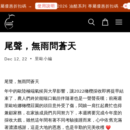
使用說明
專屬優惠折扣碼 →
2026 油醋系列 專屬優惠折扣碼 →
尾聲，無雨問蒼天
•
里歐小編
Dec 12, 22
尾聲，無雨問蒼天 
年中的歐陸極端氣候與大旱影響，讓2022橄欖採收即將提早結
束了，農人們終於能喘口氣但伴隨著也是一聲聲長嘆；前兩週
里歐哈娜橄欖莊園的頭目意外受了傷，闆娘一肩扛起農忙也得
兼顧家務，在家族成員們共同努力下，本週將要完成今年度的
採收大戲，雖然這年間有著不同考驗接踵而來，心中依舊充滿
著濃濃感謝，這是大地的恩惠，也是辛勤的完美收穫 