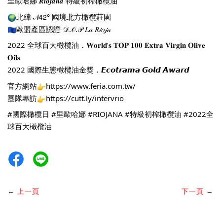
里歐哈娜 
𝑹𝒊𝒐𝒋𝒂𝒏𝒂 特級初榨橄欖油
北緯 𝒩𝟦𝟤° 國境北方橄欖莊園
歐盟產區認證 𝒟.𝒪.𝒫 𝐿𝒶 𝑅𝒾𝑜𝒿𝒶
2022 全球百大橄欖油．𝐖𝐨𝐫𝐥𝐝’𝐬 𝐓𝐎𝐏 𝟏𝟎𝟎 𝐄𝐱𝐭𝐫𝐚 𝐕𝐢𝐫𝐠𝐢𝐧 𝐎𝐥𝐢𝐯𝐞 
𝐎𝐢𝐥𝐬
2022 國際生態橄欖油金獎．𝙀𝙘𝙤𝙩𝙧𝙖𝙢𝙖 𝙂𝙤𝙡𝙙 𝘼𝙬𝙖𝙧𝙙
官方網站
https://www.feria.com.tw/
團隊專訪
https://cutt.ly/intervrio
#國際橄欖日
#里歐哈娜
#RIOJANA
#特級初榨橄欖油
#2022全
球百大橄欖油
←
上一頁
下一頁
→