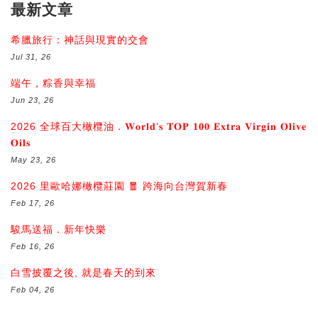
最新文章
希臘旅行：神話與現實的交會
Jul 31, 26
端午，粽香與幸福
Jun 23, 26
2026 全球百大橄欖油．𝐖𝐨𝐫𝐥𝐝’𝐬 𝐓𝐎𝐏 𝟏𝟎𝟎 𝐄𝐱𝐭𝐫𝐚 𝐕𝐢𝐫𝐠𝐢𝐧 𝐎𝐥𝐢𝐯𝐞
𝐎𝐢𝐥𝐬
May 23, 26
2026 里歐哈娜橄欖莊園 🧧 跨海向台灣賀新春
Feb 17, 26
駿馬送福．新年快樂
Feb 16, 26
白雪披覆之後, 就是春天的到來
Feb 04, 26