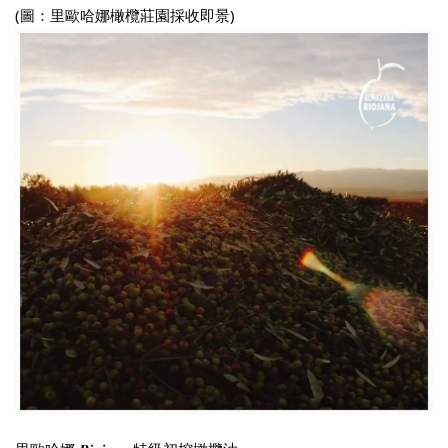
(圖：里歐哈娜橄欖莊園採收即景)