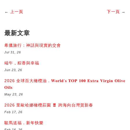
←
上一頁
下一頁
→
最新文章
希臘旅行：神話與現實的交會
Jul 31, 26
端午，粽香與幸福
Jun 23, 26
2026 全球百大橄欖油．𝐖𝐨𝐫𝐥𝐝’𝐬 𝐓𝐎𝐏 𝟏𝟎𝟎 𝐄𝐱𝐭𝐫𝐚 𝐕𝐢𝐫𝐠𝐢𝐧 𝐎𝐥𝐢𝐯𝐞
𝐎𝐢𝐥𝐬
May 23, 26
2026 里歐哈娜橄欖莊園 🧧 跨海向台灣賀新春
Feb 17, 26
駿馬送福．新年快樂
Feb 16, 26