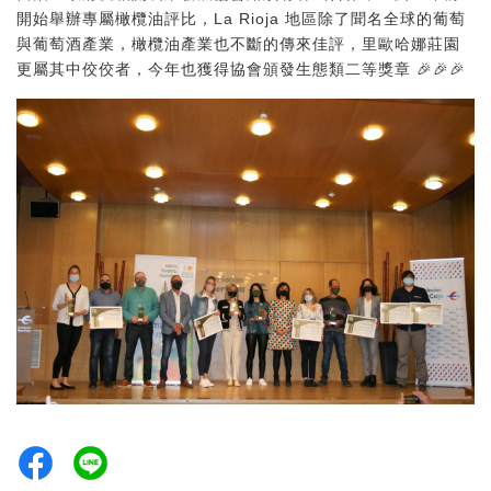
開始舉辦專屬橄欖油評比，La Rioja 地區除了聞名全球的葡萄
與葡萄酒產業，橄欖油產業也不斷的傳來佳評，里歐哈娜莊園
更屬其中佼佼者，今年也獲得協會頒發生態類二等獎章 🎉🎉🎉